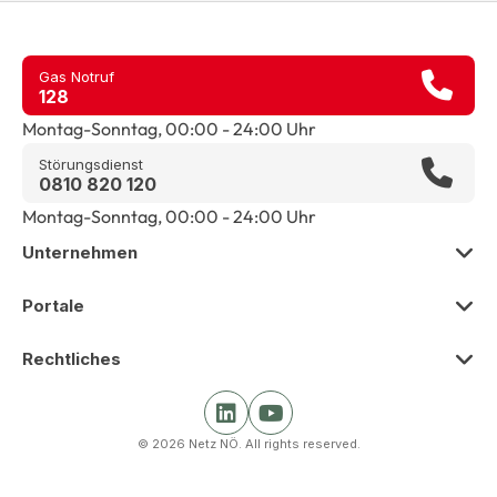
Gas Notruf
128
Montag-Sonntag, 00:00 - 24:00 Uhr
Störungsdienst
0810 820 120
Montag-Sonntag, 00:00 - 24:00 Uhr
Unternehmen
Zur Übersicht
Portale
Über uns
Zur Übersicht
Rechtliches
Presse
Smart Meter Portal
Zur Übersicht
Karriere
Kunden Portal
© 2026 Netz NÖ. All rights reserved.
Impressum
Beschaffung
Netz Partner Portal
Barrierefreiheit