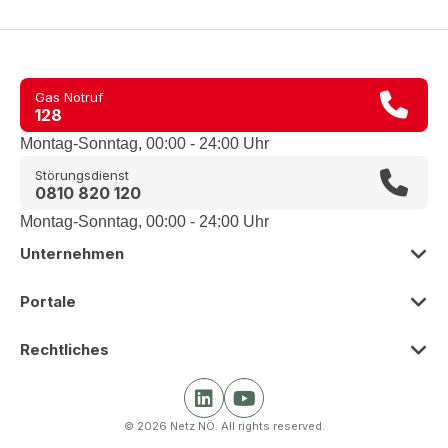
Gas Notruf
128
Montag-Sonntag, 00:00 - 24:00 Uhr
Störungsdienst
0810 820 120
Montag-Sonntag, 00:00 - 24:00 Uhr
Unternehmen
Zur Übersicht
Portale
Über uns
Zur Übersicht
Rechtliches
Presse
Smart Meter Portal
Zur Übersicht
Karriere
Kunden Portal
© 2026 Netz NÖ. All rights reserved.
Impressum