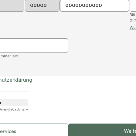
Bit
Zif
Wo 
ummer ein.
hutzerklärung
n
Friendly
Captcha ⇗
Weit
Services