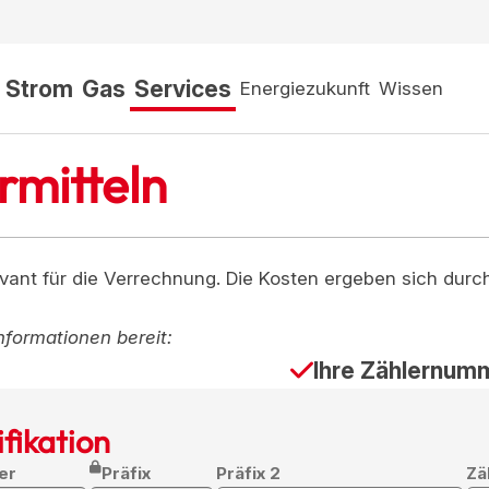
Strom
Gas
Services
Energiezukunft
Wissen
mitteln
evant für die Verrechnung. Die Kosten ergeben sich dur
nformationen bereit:
Ihre Zählernum
fikation
er
Präfix
Präfix 2
Zä