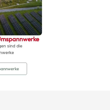
Umspannwerke
en sind die
nnwerke
pannwerke