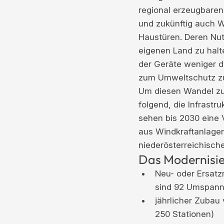
regional erzeugbaren
und zukünftig auch 
Haustüren. Deren Nu
eigenen Land zu halt
der Geräte weniger d
zum Umweltschutz zu
Um diesen Wandel zu 
folgend, die Infrastr
sehen bis 2030 eine 
aus Windkraftanlagen
niederösterreichisch
Das Modernisi
Neu- oder Ersatz
sind 92 Umspannw
jährlicher Zubau
250 Stationen)