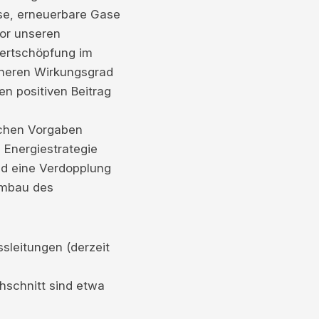
se, erneuerbare Gase
or unseren
Wertschöpfung im
höheren Wirkungsgrad
n positiven Beitrag
schen Vorgaben
d Energiestrategie
nd eine Verdopplung
 Umbau des
leitungen (derzeit
hschnitt sind etwa