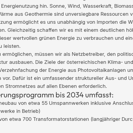
 Energienutzung hin. Sonne, Wind, Wasserkraft, Biomas
Wärme aus Geothermie sind unversiegbare Ressourcen v
tzung ermöglicht es uns unabhängig von Importen die 
en. Gleichzeitig schaffen wir es mit einem deutlichen 
ieser wertvollen grünen Energie zu verbrauchen und eine
 leisten.
ermöglichen, müssen wir als Netzbetreiber, den politi
uktur ausbauen. Die Ziele der österreichischen Klima- un
Verzehnfachung der Energie aus Photovoltaikanlagen u
 vor. Dafür ist ein umfassender struktureller Aus- und
en Stromnetzes auf allen Ebenen erforderlich.
erungsprogramm bis 2034 umfasst:
neubau von etwa 55 Umspannwerken inklusive Anschluss
erke in Betrieb)
 von etwa 700 Transformatorstationen (langjähriger Durc