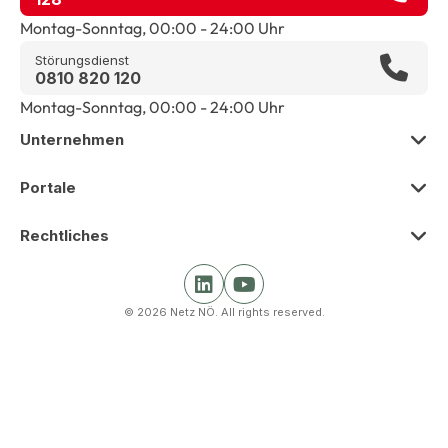
Montag-Sonntag, 00:00 - 24:00 Uhr
Störungsdienst
0810 820 120
Montag-Sonntag, 00:00 - 24:00 Uhr
Unternehmen
Zur Übersicht
Portale
Über uns
Zur Übersicht
Rechtliches
Presse
Smart Meter Portal
Zur Übersicht
Karriere
Kunden Portal
© 2026 Netz NÖ. All rights reserved.
Impressum
Beschaffung
Netz Partner Portal
Barrierefreiheit
Krisenmanagement und Nachhaltigkeit
Gas Partner Portal
Datenschutz
Gleichbehandlung und Compliance