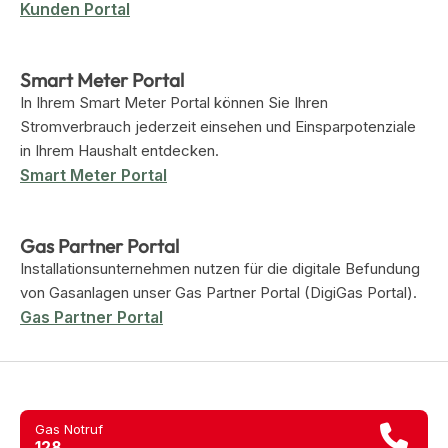
Kunden Portal
(zum Beispiel Internet Explorer 7). Das Strom Partner
Portal ist für alle gängigen Web-Browser (Microsoft
Edge, Google Chrome, Mozilla Firefox, Safari, …) und
Smart Meter Portal
mobile Browser ausgelegt.
In Ihrem Smart Meter Portal können Sie Ihren
Stromverbrauch jederzeit einsehen und Einsparpotenziale
in Ihrem Haushalt entdecken.
Smart Meter Portal
Gas Partner Portal
Installationsunternehmen nutzen für die digitale Befundung
von Gasanlagen unser Gas Partner Portal (DigiGas Portal).
Gas Partner Portal
Gas Notruf
128