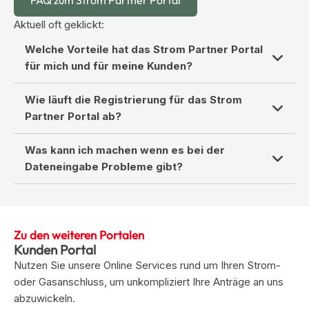
FAQ zum Strom Partner Portal
Aktuell oft geklickt:
Welche Vorteile hat das Strom Partner Portal
für mich und für meine Kunden?
Mit dem
Strom Partner Porta
l der Netz
Wie läuft die Registrierung für das Strom
Niederösterreich können Sie Ihre Kundenanträge
Partner Portal ab?
schneller, einfacher und übersichtlicher bearbeiten und
zusätzlich den aktuellen Bearbeitungsstatus einsehen.
Nachdem Sie Ihre Daten eingegeben haben und nach
Was kann ich machen wenn es bei der
erfolgreicher Prüfung durch Netz Niederösterreich,
Dateneingabe Probleme gibt?
erhalten Sie ein Bestätigungsmail und können das
Strom Partner Portal im jeweiligen Umfang nutzen.
Um ein Vertragsangebot für den Netzzugang für die
Kundin oder den Kunden erstellen zu können,
benötigen wir gewisse Daten. Das bedeutet, dass
Zu den weiteren Portalen
Kunden Portal
manche Eingabefelder ausgefüllt werden müssen.
Nutzen Sie unsere Online Services rund um Ihren Strom-
Falls es bei der Dateneingabe technische Probleme
oder Gasanschluss, um unkompliziert Ihre Anträge an uns
gibt (zum Beispiel Geburtsdatum) kann dies daran
abzuwickeln.
liegen, dass ein veralteter Browser verwendet wird