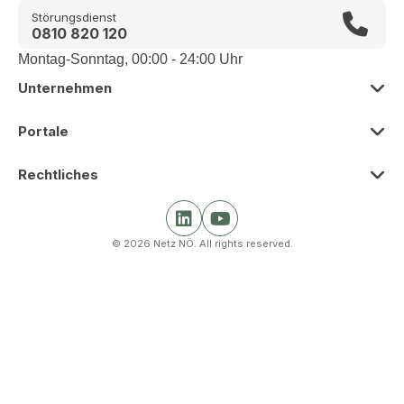
Störungsdienst
0810 820 120
Montag-Sonntag, 00:00 - 24:00 Uhr
Unternehmen
Zur Übersicht
Portale
Über uns
Zur Übersicht
Rechtliches
Presse
Smart Meter Portal
Zur Übersicht
Karriere
Kunden Portal
© 2026 Netz NÖ. All rights reserved.
Impressum
Beschaffung
Netz Partner Portal
Barrierefreiheit
Krisenmanagement und Nachhaltigkeit
Gas Partner Portal
Datenschutz
Gleichbehandlung und Compliance
Nutzungsbedingungen und Schlichtungsstellen