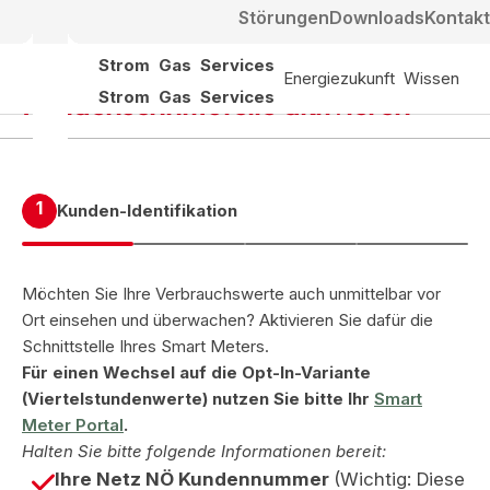
Störungen
Downloads
Kontakt
Strom
Gas
Services
Energiezukunft
Wissen
Kundenschnittstelle aktivieren
Strom
Gas
Services
1
Kunden-Identifikation
Möchten Sie Ihre Verbrauchswerte auch unmittelbar vor
Ort einsehen und überwachen? Aktivieren Sie dafür die
Schnittstelle Ihres Smart Meters.
Für einen Wechsel auf die Opt-In-Variante
(
Viertelstundenwerte)
nutzen Sie bitte Ihr
Smart
Meter Portal
.
Halten Sie bitte folgende Informationen bereit:
Ihre Netz NÖ Kundennummer
(
Wichtig: Diese