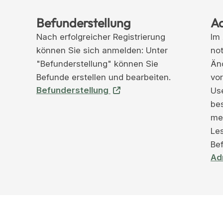
Befunderstellung
A
Nach erfolgreicher Registrierung
Im
können Sie sich anmelden: Unter
no
"Befunderstellung" können Sie
Än
Befunde erstellen und bearbeiten.
vo
Befunderstellung
Us
bes
meh
Le
Be
Ad