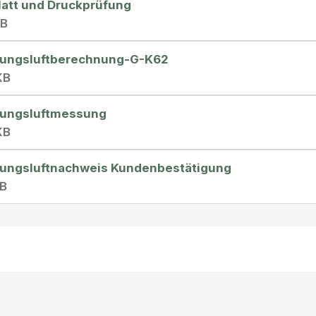
latt und Druckprüfung
MB
ungsluftberechnung-G-K62
KB
ungsluftmessung
KB
ungsluftnachweis Kundenbestätigung
KB