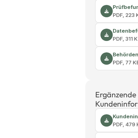
Prüfbefu
PDF, 223 
Datenbef
PDF, 311 
Behörden
PDF, 77 K
Ergänzende 
Kundeninfo
Kundenin
PDF, 479