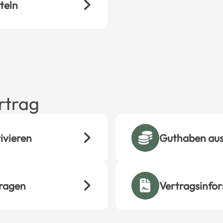
teln
rtrag
ivieren
Guthaben aus
ragen
Vertragsinfo