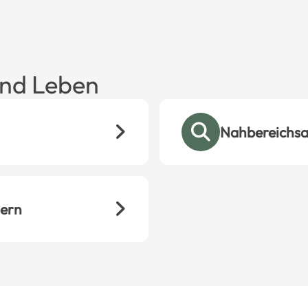
nd Leben
Nahbereichsa
dern