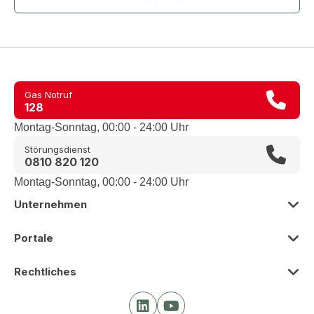
Gas Notruf
128
Montag-Sonntag, 00:00 - 24:00 Uhr
Störungsdienst
0810 820 120
Montag-Sonntag, 00:00 - 24:00 Uhr
Unternehmen
Zur Übersicht
Portale
Über uns
Zur Übersicht
Rechtliches
Presse
Smart Meter Portal
Zur Übersicht