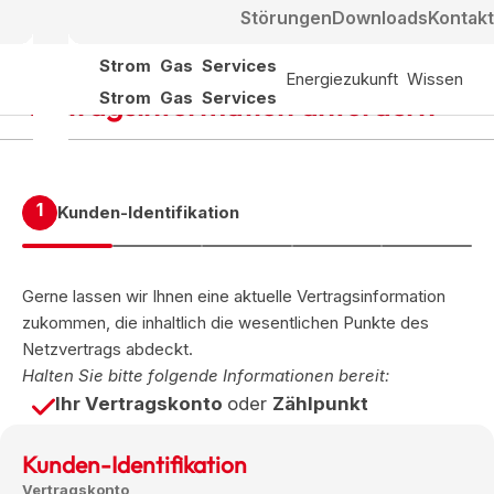
Störungen
Downloads
Kontakt
Strom
Gas
Services
Energiezukunft
Wissen
Vertragsinformation anfordern
Strom
Gas
Services
1
Kunden-Identifikation
Gerne lassen wir Ihnen eine aktuelle Vertragsinformation
zukommen, die inhaltlich die wesentlichen Punkte des
Netzvertrags abdeckt.
Halten Sie bitte folgende Informationen bereit:
Ihr Vertragskonto
oder
Zählpunkt
Kunden-Identifikation
Vertragskonto