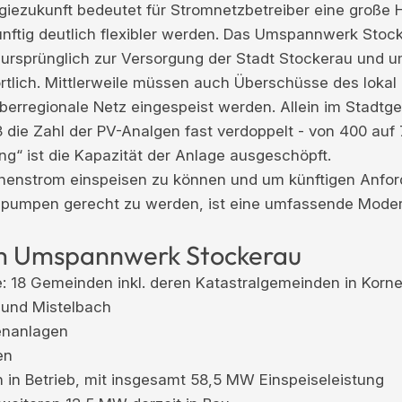
giezukunft bedeutet für Stromnetzbetreiber eine große 
ftig deutlich flexibler werden. Das Umspannwerk Stock
ursprünglich zur Versorgung der Stadt Stockerau und u
tlich. Mittlerweile müssen auch Überschüsse des lokal
berregionale Netz eingespeist werden. Allein im Stadtg
3 die Zahl der PV-Analgen fast verdoppelt - von 400 auf
ng“ ist die Kapazität der Anlage ausgeschöpft.
enstrom einspeisen zu können und um künftigen Anfor
epumpen gerecht zu werden, ist eine umfassende Moder
m Umspannwerk Stockerau
e: 18 Gemeinden inkl. deren Katastralgemeinden in Korn
n und Mistelbach
enanlagen
en
 in Betrieb, mit insgesamt 58,5 MW Einspeiseleistung