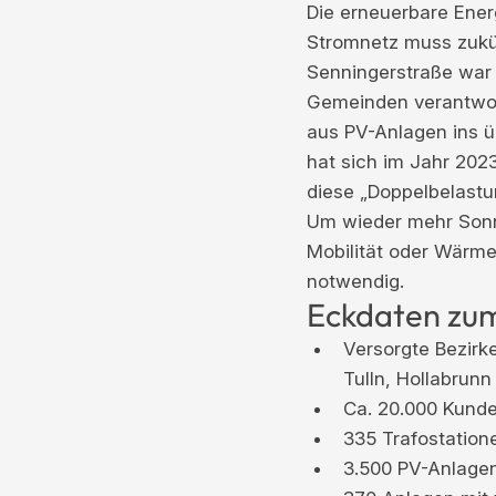
Die erneuerbare Ener
Stromnetz muss zukün
Senningerstraße war 
Gemeinden verantwor
aus PV-Anlagen ins ü
hat sich im Jahr 202
diese „Doppelbelastu
Um wieder mehr Sonn
Mobilität oder Wärm
notwendig.
Eckdaten zu
Versorgte Bezirk
Tulln, Hollabrun
Ca. 20.000 Kund
335 Trafostation
3.500 PV-Anlagen