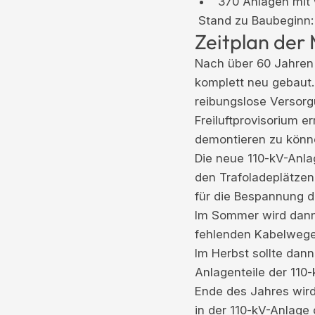
370 Anlagen mit 
Stand zu Baubeginn:
Zeitplan der
Nach über 60 Jahren
komplett neu gebaut.
reibungslose Versor
Freiluftprovisorium e
demontieren zu könn
Die neue 110-kV-Anlag
den Trafoladeplätzen
für die Bespannung 
Im Sommer wird dann
fehlenden Kabelwege 
Im Herbst sollte dann
Anlagenteile der 110
Ende des Jahres wir
in der 110-kV-Anlage 