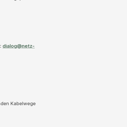
t:
dialog@netz-
enden Kabelwege