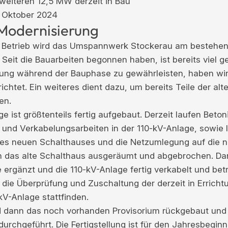
weiteren 12,5 MW derzeit in Bau
 Oktober 2024
 Modernisierung
 Betrieb wird das Umspannwerk Stockerau am bestehen
 Seit die Bauarbeiten begonnen haben, ist bereits viel 
gung während der Bauphase zu gewährleisten, haben wir
rrichtet. Ein weiteres dient dazu, um bereits Teile der al
en.
e ist größtenteils fertig aufgebaut. Derzeit laufen Beto
 und Verkabelungsarbeiten in der 110-kV-Anlage, sowie 
des neuen Schalthauses und die Netzumlegung auf die 
 das alte Schalthaus ausgeräumt und abgebrochen. Da
ergänzt und die 110-kV-Anlage fertig verkabelt und bet
 die Überprüfung und Zuschaltung der derzeit in Erricht
-kV-Anlage stattfinden.
d dann das noch vorhanden Provisorium rückgebaut und
durchgeführt. Die Fertigstellung ist für den Jahresbegin