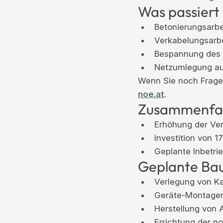
Was passiert
Betonierungsarbe
Verkabelungsarbe
Bespannung des 
Netzumlegung au
Wenn Sie noch Fragen
noe.at
.
Zusammenfa
Erhöhung der Ver
Investition von 1
Geplante Inbetr
Geplante Bau
Verlegung von K
Geräte-Montagen 
Herstellung von 
Errichtung der no