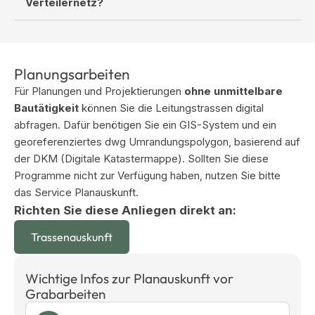
aus, ob im Boden noch Leitungen vorhanden sind oder
Verteilernetz?
ob die Hausanschlussleitung vollständig entfernt
beziehungsweise fachgerecht stillgelegt
Bei der Demontage des Gaszählers ist der Bezug und
(aufgelassen) wurde.
Abrechnung von Gas an diesem Zählpunkt
Für eine solche Stilllegung benötigen Sie eine
(Kundengasanlage) nicht mehr möglich, kann aber
Planungsarbeiten
Trennung vom Verteilernetz.
durch die Montage eines neuen Zählers
Für Planungen und Projektierungen
ohne unmittelbare
wiederhergestellt werden. Die Leitungen zum
Bautätigkeit
können Sie die Leitungstrassen digital
Verteilernetz (Hausanschlussleitungen) bleiben
abfragen. Dafür benötigen Sie ein GIS-System und ein
weiterhin in Betrieb und stehen unter Gasdruck.
georeferenziertes dwg Umrandungspolygon, basierend auf
Mit der Trennung vom Gasverteilernetz ist gemeint,
der DKM (Digitale Katastermappe). Sollten Sie diese
dass ein Gebäude, ein Betrieb oder ein ganzes Gebiet
Programme nicht zur Verfügung haben, nutzen Sie bitte
nicht mehr physisch mit dem übrigen Gasnetz
das Service Planauskunft.
verbunden ist – also kein Gas mehr aus der
Richten Sie diese Anliegen direkt an:
öffentlichen Versorgung beziehen kann.
Trassenauskunft
Die Trennung ist eine endgültige Maßnahme und eine
Gasnutzung ist nicht mehr möglich.
Wichtige Infos zur Planauskunft vor
Grabarbeiten