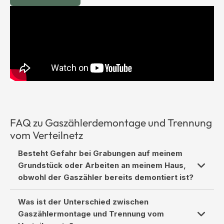
FAQ zu Gaszählerdemontage und Trennung
vom Verteilnetz
Besteht Gefahr bei Grabungen auf meinem
Grundstück oder Arbeiten an meinem Haus,
obwohl der Gaszähler bereits demontiert ist?
Der Ausbau des Gaszählers bedeutet nur, dass kein
Was ist der Unterschied zwischen
Gas mehr aktiv bezogen wird. Es sagt nichts darüber
Gaszählermontage und Trennung vom