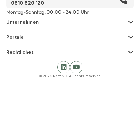
0810 820 120
Montag-Sonntag, 00:00 - 24:00 Uhr
Unternehmen
Zur Übersicht
Portale
Über uns
Zur Übersicht
Rechtliches
Presse
Smart Meter Portal
Zur Übersicht
Karriere
Kunden Portal
© 2026 Netz NÖ. All rights reserved.
Impressum
Beschaffung
Netz Partner Portal
Barrierefreiheit
Krisenmanagement und Nachhaltigkeit
Gas Partner Portal
Datenschutz
Gleichbehandlung und Compliance
Nutzungsbedingungen und Schlichtungsstellen