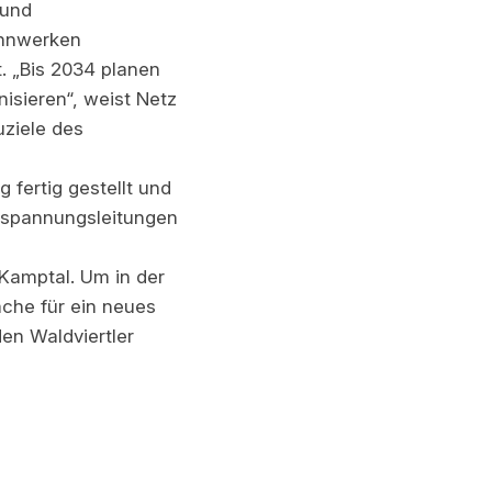
 und
annwerken
. „Bis 2034 planen
sieren“, weist Netz
uziele des
fertig gestellt und
hspannungsleitungen
 Kamptal. Um in der
che für ein neues
en Waldviertler