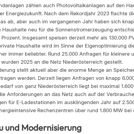
indanlagen zählen auch Photovoltaikanlagen auf den H
er Energiezukunft. Nach dem Rekordjahr 2023 flachte d
as ab, aber auch im vergangenen Jahr haben sich knap
e Haushalte neu für die Sonnenstromerzeugung entschie
Prozent. Insgesamt speisen derzeit mehr als 130.000 P
 private Haushalte wird im Sinne der Eigenoptimierung d
er immer beliebter. Rund 25.000 Anfragen für kleinere 
 wurden 2025 an die Netz Niederösterreich gestellt.
derung stellt aktuell aber die enorme Menge an Speicher
tragen werden. Derzeit liegen Anfragen von knapp 6.0
bedarf von ganz Niederösterreich liegt bei maximal 1.6
die Anforderungen an das Netz auch auf der Verbraucher
gen für E-Ladestationen im ausklingenden Jahr auf 2.50
energieintensive Rechenzentren über rund 1.800 MW bei 
u und Modernisierung