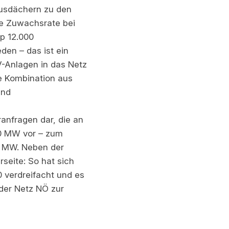
ausdächern zu den
ie Zuwachsrate bei
p 12.000
den – das ist ein
V-Anlagen in das Netz
ie Kombination aus
und
anfragen dar, die an
00 MW vor – zum
00 MW. Neben der
seite: So hat sich
0 verdreifacht und es
der Netz NÖ zur