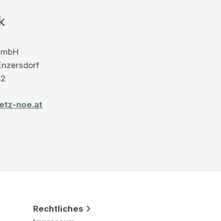
k
 GmbH
Enzersdorf
62
etz-noe.at
Rechtliches