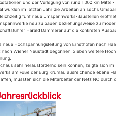
stationen und der Verlegung von rund 1.000 km Mittel-
l wurden im letzten Jahr die Arbeiten an sechs Umsp
eichzeitig fünf neue Umspannwerks-Baustellen eröffnet
Umspannwerke neu zu bauen beziehungsweise zu moderni
chäftsführer Harald Dammerer auf die konkreten Ausba
e neue Hochspannungsleitung von Ernsthofen nach Haag 
 nach Wiener Neustadt begonnen. Sieben weitere Hoc
lanung.
rchaus sehr herausfordernd sein können, zeigte sich im
twerks am Fuße der Burg Krumau ausreichende ebene Flä
fen, mussten sich die Mitarbeiter der Netz NÖ durch d
Jahresrückblick