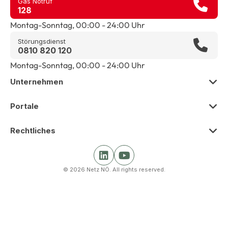
Gas Notruf
128
Montag-Sonntag, 00:00 - 24:00 Uhr
Störungsdienst
0810 820 120
Montag-Sonntag, 00:00 - 24:00 Uhr
Unternehmen
Zur Übersicht
Portale
Über uns
Zur Übersicht
Rechtliches
Presse
Smart Meter Portal
Zur Übersicht
Karriere
Kunden Portal
© 2026 Netz NÖ. All rights reserved.
Impressum
Beschaffung
Netz Partner Portal
Barrierefreiheit
Krisenmanagement und Nachhaltigkeit
Gas Partner Portal
Datenschutz